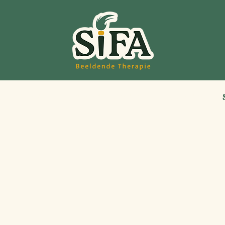
nde therapie
Informatie en tarieven
Over Sifa