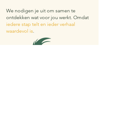
We nodigen je uit om samen te
ontdekken wat voor jou werkt. Omdat
iedere stap telt en ieder verhaal
waardevol is
.
Sifa Beeldende Therapie
KVK
​​97992240
Adres
Bisschop Zwijssenstraat